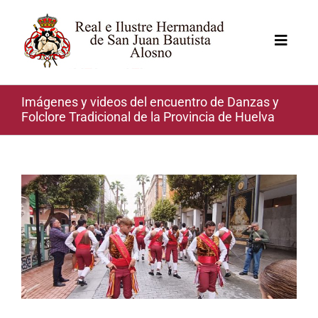
Saltar
al
contenido
Toggle
Naviga
Imágenes y videos del encuentro de Danzas y
Folclore Tradicional de la Provincia de Huelva
Ver
imagen
más
grande