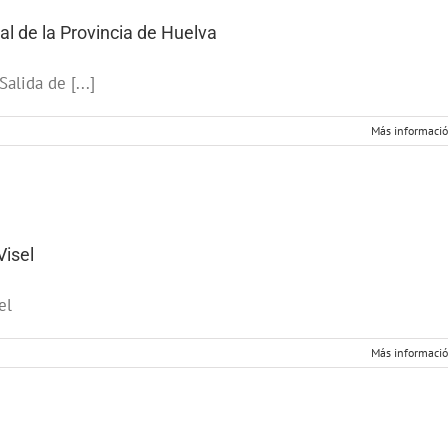
al de la Provincia de Huelva
lida de [...]
Más informaci
Visel
el
Más informaci