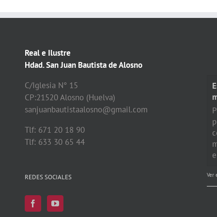
Real e Ilustre
Hdad. San Juan Bautista de Alosno
C/Iglesia N° 15
E
CP:21520 Alosno (Huelva)
sanjuanbautistaalosno@gmail.com
P
p
Tlf: 671 20 18 90
c
Tlf: 633 30 65 44
m
e
Ver 
REDES SOCIALES