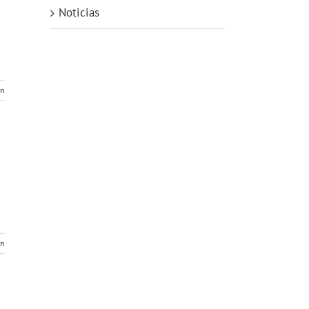
Noticias
ón
ón