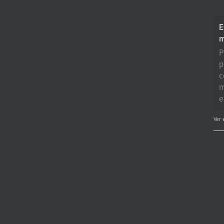
E
P
p
c
m
e
Ver 