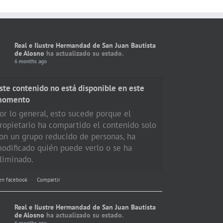
Real e Ilustre Hermandad de San Juan Bautista
de Alosno
ha actualizado su estado.
6 months ago
ste contenido no está disponible en este
momento
or lo general, esto sucede porque el
ropietario ha compartido el contenido solo
on un grupo reducido de personas, ha
odificado quién puede verlo o se ha
liminado.
en facebook
·
Compartir
Real e Ilustre Hermandad de San Juan Bautista
de Alosno
ha actualizado su estado.
6 months ago