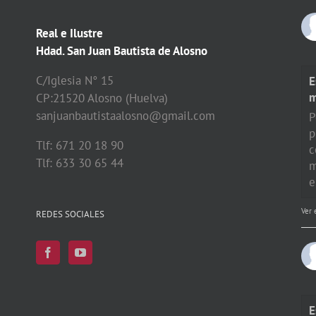
Real e Ilustre
Hdad. San Juan Bautista de Alosno
C/Iglesia N° 15
E
CP:21520 Alosno (Huelva)
sanjuanbautistaalosno@gmail.com
P
p
Tlf: 671 20 18 90
c
Tlf: 633 30 65 44
m
e
Ver 
REDES SOCIALES
E