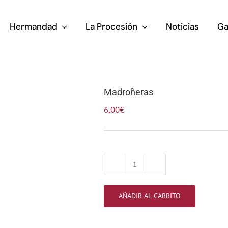
Hermandad
La Procesión
Noticias
Ga
Madroñeras
6,00
€
Madroñeras
cantidad
AÑADIR AL CARRITO