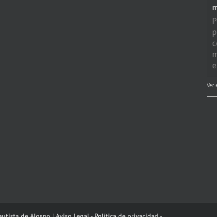
P
p
c
m
e
Ver 
utista de Alosno |
Aviso Legal
-
Política de privacidad
-